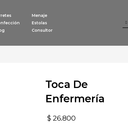
rretes
Menaje
nfección
Estolas
og
Consultor
Toca De
Enfermería
$
26.800