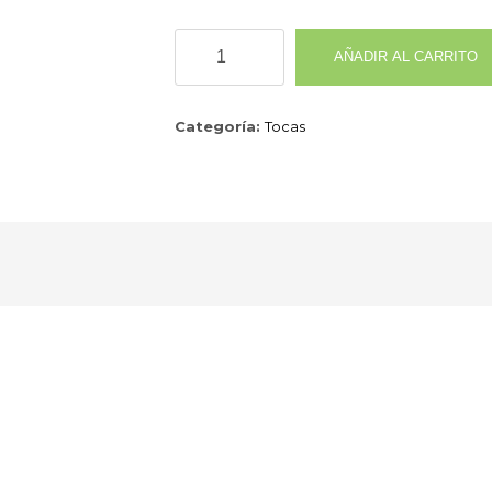
Toca
AÑADIR AL CARRITO
De
Enfermería
cantidad
Categoría:
Tocas