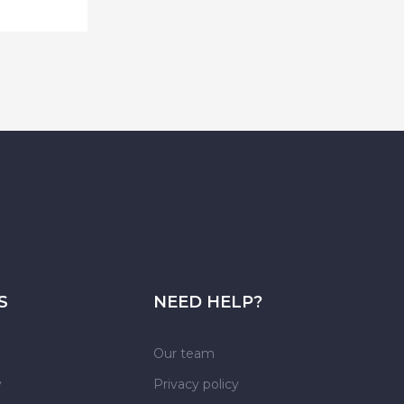
S
NEED HELP?
Our team
y
Privacy policy